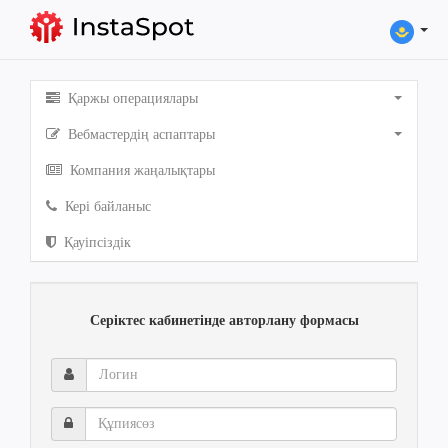
Қаржы операциялары
Вебмастердің аспаптары
Компания жаңалықтары
Кері байланыс
Қауіпсіздік
Серіктес кабинетінде авторлану формасы
Логин
Құпиясөз