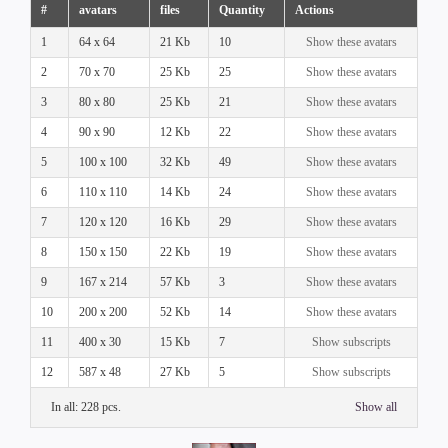
#
avatars
files
Quantity
Actions
1
64 x 64
21 Kb
10
Show these avatars
2
70 x 70
25 Kb
25
Show these avatars
3
80 x 80
25 Kb
21
Show these avatars
4
90 x 90
12 Kb
22
Show these avatars
5
100 x 100
32 Kb
49
Show these avatars
6
110 x 110
14 Kb
24
Show these avatars
7
120 x 120
16 Kb
29
Show these avatars
8
150 x 150
22 Kb
19
Show these avatars
9
167 x 214
57 Kb
3
Show these avatars
10
200 x 200
52 Kb
14
Show these avatars
11
400 x 30
15 Kb
7
Show subscripts
12
587 x 48
27 Kb
5
Show subscripts
In all: 228 pcs.
Show all