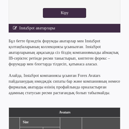
Кіру
InstaSpot аватарлары
Бұл бетте брэндтік форумды аватарлар мен InstaSpot
қолтаңбаларының коллекциясы ұсынылған. InstaSpot
аватарларының арқасында сіз біздің компаниямызды аймақтық
IB-серіктес ретінде ресми таныстырып, көптеген форекс –
форумдар мен блогтарда тілдесіп, қатынаса аласыз.
Алайда, InstaSpot компаниясы ұсынған Forex Avatars
пайдаланудың имидждік сипаты бар және компанияның немесе
фирмалық аватарды өзінің профайлында орналастырған
адамның статусын ресми растағандық болып табылмайды.
Avatars
Size