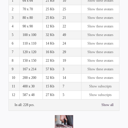
1
64 x 64
21 Kb
10
Show these avatars
2
70 x 70
25 Kb
25
Show these avatars
3
80 x 80
25 Kb
21
Show these avatars
4
90 x 90
12 Kb
22
Show these avatars
5
100 x 100
32 Kb
49
Show these avatars
6
110 x 110
14 Kb
24
Show these avatars
7
120 x 120
16 Kb
29
Show these avatars
8
150 x 150
22 Kb
19
Show these avatars
9
167 x 214
57 Kb
3
Show these avatars
10
200 x 200
52 Kb
14
Show these avatars
11
400 x 30
15 Kb
7
Show subscripts
12
587 x 48
27 Kb
5
Show subscripts
In all: 228 pcs.
Show all